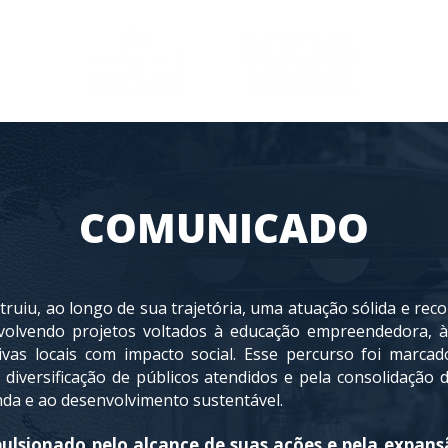
COMUNICADO
ruiu, ao longo de sua trajetória, uma atuação sólida e rec
volvendo projetos voltados à educação empreendedora, à
ativas locais com impacto social. Esse percurso foi marca
la diversificação de públicos atendidos e pela consolidação
nda e ao desenvolvimento sustentável.
ulsionado pelo alcance de suas ações e pela expans